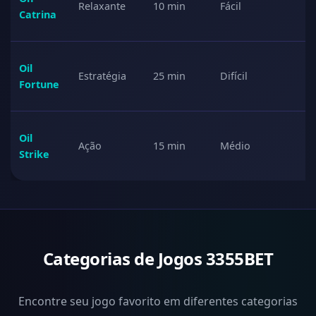
Relaxante
10 min
Fácil
1
Catrina
Oil
Estratégia
25 min
Difícil
1-
Fortune
Oil
Ação
15 min
Médio
1-
Strike
Categorias de Jogos 3355BET
Encontre seu jogo favorito em diferentes categorias