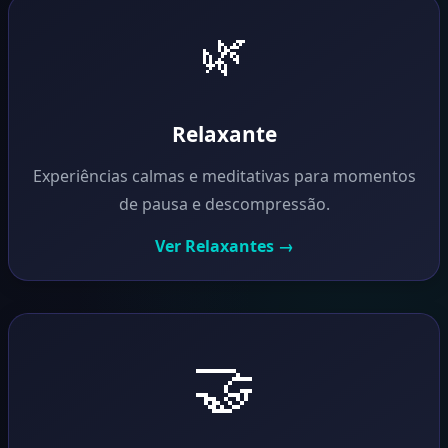
🌿
Relaxante
Experiências calmas e meditativas para momentos
de pausa e descompressão.
Ver Relaxantes →
🤝