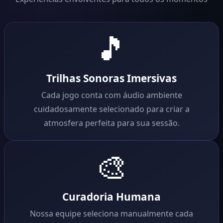
🎵
Trilhas Sonoras Imersivas
Cada jogo conta com áudio ambiente
cuidadosamente selecionado para criar a
atmosfera perfeita para sua sessão.
🎨
Curadoria Humana
Nossa equipe seleciona manualmente cada