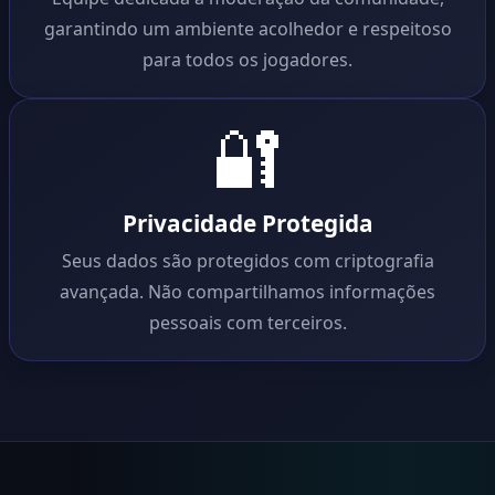
garantindo um ambiente acolhedor e respeitoso
para todos os jogadores.
🔐
Privacidade Protegida
Seus dados são protegidos com criptografia
avançada. Não compartilhamos informações
pessoais com terceiros.