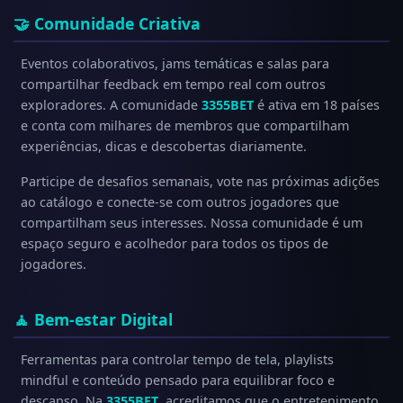
🤝 Comunidade Criativa
Eventos colaborativos, jams temáticas e salas para
compartilhar feedback em tempo real com outros
exploradores. A comunidade
3355BET
é ativa em 18 países
e conta com milhares de membros que compartilham
experiências, dicas e descobertas diariamente.
Participe de desafios semanais, vote nas próximas adições
ao catálogo e conecte-se com outros jogadores que
compartilham seus interesses. Nossa comunidade é um
espaço seguro e acolhedor para todos os tipos de
jogadores.
🧘 Bem-estar Digital
Ferramentas para controlar tempo de tela, playlists
mindful e conteúdo pensado para equilibrar foco e
descanso. Na
3355BET
, acreditamos que o entretenimento