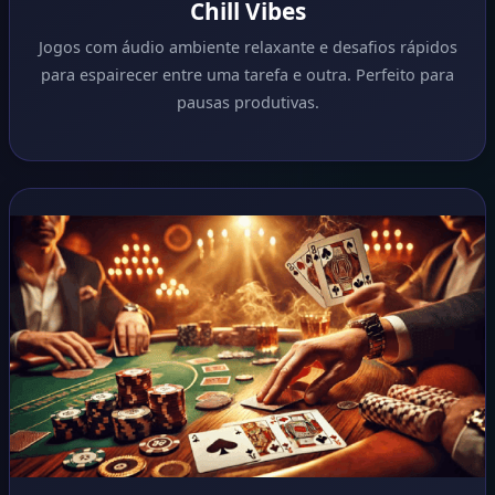
Chill Vibes
Jogos com áudio ambiente relaxante e desafios rápidos
para espairecer entre uma tarefa e outra. Perfeito para
pausas produtivas.