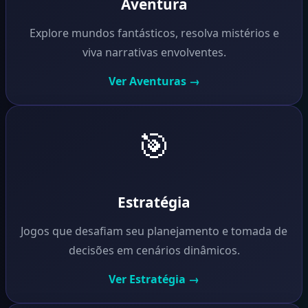
Aventura
Explore mundos fantásticos, resolva mistérios e
viva narrativas envolventes.
Ver Aventuras →
🎯
Estratégia
Jogos que desafiam seu planejamento e tomada de
decisões em cenários dinâmicos.
Ver Estratégia →