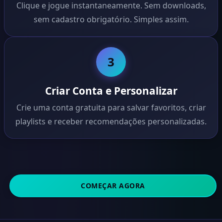
Clique e jogue instantaneamente. Sem downloads,
sem cadastro obrigatório. Simples assim.
3
Criar Conta e Personalizar
Crie uma conta gratuita para salvar favoritos, criar
playlists e receber recomendações personalizadas.
COMEÇAR AGORA