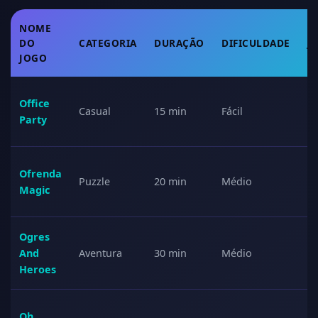
NOME
DO
CATEGORIA
DURAÇÃO
DIFICULDADE
J
JOGO
Office
Casual
15 min
Fácil
1-
Party
Ofrenda
Puzzle
20 min
Médio
1
Magic
Ogres
And
Aventura
30 min
Médio
1-
Heroes
Oh