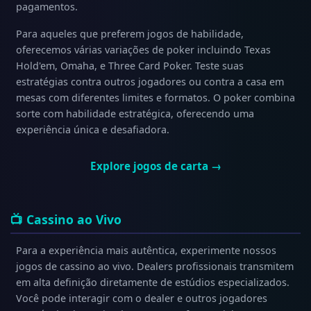
pagamentos.
Para aqueles que preferem jogos de habilidade,
oferecemos várias variações de poker incluindo Texas
Hold'em, Omaha, e Three Card Poker. Teste suas
estratégias contra outros jogadores ou contra a casa em
mesas com diferentes limites e formatos. O poker combina
sorte com habilidade estratégica, oferecendo uma
experiência única e desafiadora.
Explore jogos de carta →
📺 Cassino ao Vivo
Para a experiência mais autêntica, experimente nossos
jogos de cassino ao vivo. Dealers profissionais transmitem
em alta definição diretamente de estúdios especializados.
Você pode interagir com o dealer e outros jogadores