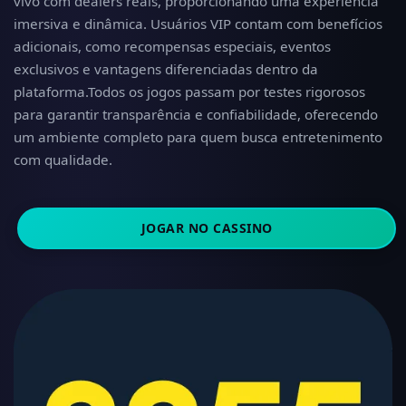
vivo com dealers reais, proporcionando uma experiência
imersiva e dinâmica. Usuários VIP contam com benefícios
adicionais, como recompensas especiais, eventos
exclusivos e vantagens diferenciadas dentro da
plataforma.Todos os jogos passam por testes rigorosos
para garantir transparência e confiabilidade, oferecendo
um ambiente completo para quem busca entretenimento
com qualidade.
JOGAR NO CASSINO