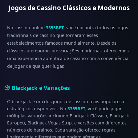
Jogos de Cassino Clássicos e Modernos
No cassino online
3355BET
, você encontra todos os jogos
tradicionais de cassino que tornaram esses
estabelecimentos famosos mundialmente. Desde os
clássicos atemporais até variações modernas, oferecemos
uma experiência autêntica de cassino com a conveniência
de jogar de qualquer lugar.
🎲 Blackjack e Variações
O blackjack é um dos jogos de cassino mais populares e
estratégicos disponíveis. No
3355BET
, você pode jogar
múltiplas variações incluindo Blackjack Clássico, Blackjack
Europeu, Blackjack Vegas Strip, e versões com diferentes
números de baralhos. Cada variação oferece regras
ligeiramente diferentes que podem afetar as