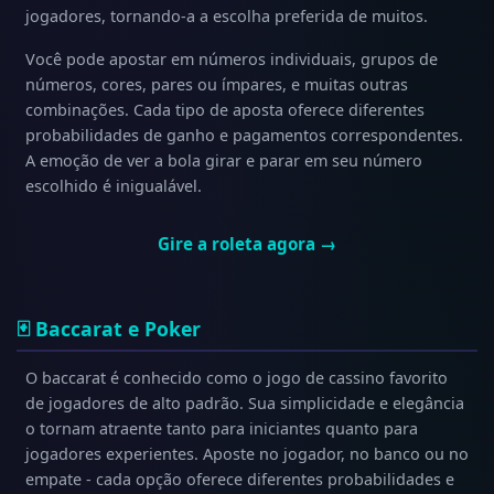
jogadores, tornando-a a escolha preferida de muitos.
Você pode apostar em números individuais, grupos de
números, cores, pares ou ímpares, e muitas outras
combinações. Cada tipo de aposta oferece diferentes
probabilidades de ganho e pagamentos correspondentes.
A emoção de ver a bola girar e parar em seu número
escolhido é inigualável.
Gire a roleta agora →
🃏 Baccarat e Poker
O baccarat é conhecido como o jogo de cassino favorito
de jogadores de alto padrão. Sua simplicidade e elegância
o tornam atraente tanto para iniciantes quanto para
jogadores experientes. Aposte no jogador, no banco ou no
empate - cada opção oferece diferentes probabilidades e