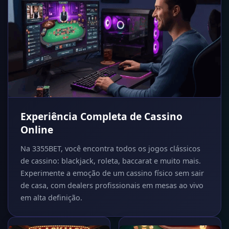
Experiência Completa de Cassino
Online
Na 3355BET, você encontra todos os jogos clássicos
de cassino: blackjack, roleta, baccarat e muito mais.
Experimente a emoção de um cassino físico sem sair
de casa, com dealers profissionais em mesas ao vivo
em alta definição.